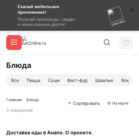
Скачай мобильное
номер
приложение!
SMS-
Получай промокоды, скидки
сообщение
Eatonline
и акции раньше других!
с
Акции
кодом
подтверждения
О сервисе
Блюда
Все
Пицца
Суши
Фаст-фуд
Шашлык
Вок
Откры
Вход / регистрация
Главная
Блюда
Сортировать
На карте
0 заведений
Доставка еды в Анапе. О проекте.