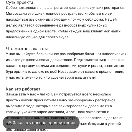
Суть проекта:
Добро пожаловать в наш агрегатор доставки из лучших ресторанов!
Мы создали это удивительное пространство, чтобы вы могли
О
насладиться изысканными блюдами прямо у себя дома. Нашей
целью является объединение разнообразных кулинарных
О
предложений в одном месте, чтобы каждый наш клиент мог найти
идеальную опцию для своего вкуса.
Что можно заказать:
У нас вы найдете бесконечное разнообразие блюд – от классических
изысков до экзотических деликатесов. Поджаристая пицца, свежие
салаты с органическими ингредиентами, суши и роллы, аппетитные
бургеры, и это далеко не всё! Независимо от вашего предпочтения,
Войти
у нас есть именно то, что удовлетворит ваш аппетит.
Как это работает:
Город
Москва
Заказывать у нас – легко! Вам потребуется всего несколько
простых шагов: просмотрите меню разнообразных ресторанов,
выберите блюда, которые вас заинтересовали, добавьте их в
корзину, укажите адрес доставки, и вот – ваш заказ готов к
Написать в техподдержку
отправке! Наша команда надежных курьеров оперативно доставит
🚀 Заказать полное продвижение
вам ваш выбор, чтобы вы могли наслаждаться блюдами в уютной
обстановке своего дома.