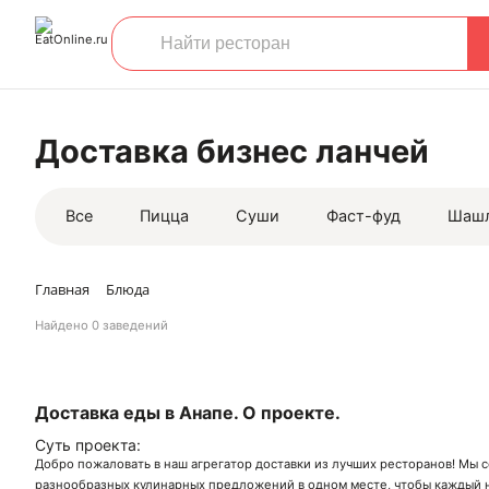
Доставка бизнес ланчей
Все
Пицца
Суши
Фаст-фуд
Шаш
Главная
Блюда
Найдено
0 заведений
Доставка еды в Анапе. О проекте.
Суть проекта:
Добро пожаловать в наш агрегатор доставки из лучших ресторанов! Мы 
разнообразных кулинарных предложений в одном месте, чтобы каждый н