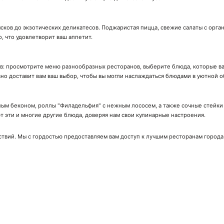
сков до экзотических деликатесов. Поджаристая пицца, свежие салаты с орга
о, что удовлетворит ваш аппетит.
ов: просмотрите меню разнообразных ресторанов, выберите блюда, которые вас
вно доставит вам ваш выбор, чтобы вы могли наслаждаться блюдами в уютной о
ым беконом, роллы "Филадельфия" с нежным лососем, а также сочные стейки с
 эти и многие другие блюда, доверяя нам свои кулинарные настроения.
ствий. Мы с гордостью предоставляем вам доступ к лучшим ресторанам города
ачай мобильное приложение!