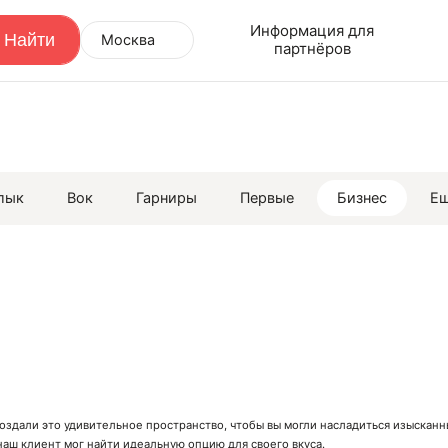
Информация для
Москва
партнёров
лык
Вок
Гарниры
Первые
Бизнес
Е
создали это удивительное пространство, чтобы вы могли насладиться изыска
аш клиент мог найти идеальную опцию для своего вкуса.