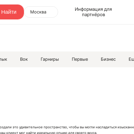
Информация для
Москва
партнёров
лык
Вок
Гарниры
Первые
Бизнес
Е
создали это удивительное пространство, чтобы вы могли насладиться изыска
аш клиент мог найти идеальную опцию для своего вкуса.