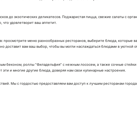
сков до экзотических деликатесов. Поджаристая пицца, свежие салаты с орга
о, что удовлетворит ваш аппетит.
ов: просмотрите меню разнообразных ресторанов, выберите блюда, которые вас
вно доставит вам ваш выбор, чтобы вы могли наслаждаться блюдами в уютной о
ым беконом, роллы "Филадельфия" с нежным лососем, а также сочные стейки с
 эти и многие другие блюда, доверяя нам свои кулинарные настроения.
ствий. Мы с гордостью предоставляем вам доступ к лучшим ресторанам города
ачай мобильное приложение!