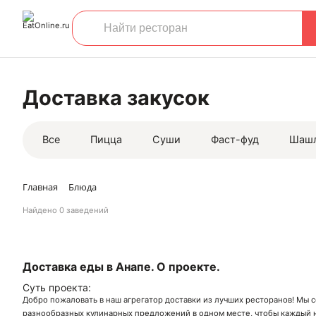
Доставка закусок
Все
Пицца
Суши
Фаст-фуд
Шаш
Главная
Блюда
Найдено
0 заведений
Доставка еды в Анапе. О проекте.
Суть проекта:
Добро пожаловать в наш агрегатор доставки из лучших ресторанов! Мы 
разнообразных кулинарных предложений в одном месте, чтобы каждый н