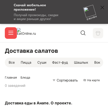
Скачай мобильное
номер
приложение!
SMS-
Получай промокоды, скидки
сообщение
Eatonline
и акции раньше других!
с
Акции
кодом
подтверждения
О сервисе
Доставка салатов
Все
Пицца
Суши
Фаст-фуд
Шашлык
Вок
Откры
Вход / регистрация
Главная
Блюда
Сортировать
На карте
0 заведений
Доставка еды в Анапе. О проекте.