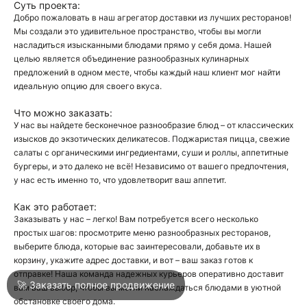
Суть проекта:
Добро пожаловать в наш агрегатор доставки из лучших ресторанов!
Мы создали это удивительное пространство, чтобы вы могли
О
насладиться изысканными блюдами прямо у себя дома. Нашей
целью является объединение разнообразных кулинарных
О
предложений в одном месте, чтобы каждый наш клиент мог найти
идеальную опцию для своего вкуса.
Что можно заказать:
У нас вы найдете бесконечное разнообразие блюд – от классических
изысков до экзотических деликатесов. Поджаристая пицца, свежие
салаты с органическими ингредиентами, суши и роллы, аппетитные
бургеры, и это далеко не всё! Независимо от вашего предпочтения,
Войти
у нас есть именно то, что удовлетворит ваш аппетит.
Как это работает:
Город
Москва
Заказывать у нас – легко! Вам потребуется всего несколько
простых шагов: просмотрите меню разнообразных ресторанов,
выберите блюда, которые вас заинтересовали, добавьте их в
корзину, укажите адрес доставки, и вот – ваш заказ готов к
Написать в техподдержку
отправке! Наша команда надежных курьеров оперативно доставит
🚀 Заказать полное продвижение
вам ваш выбор, чтобы вы могли наслаждаться блюдами в уютной
обстановке своего дома.