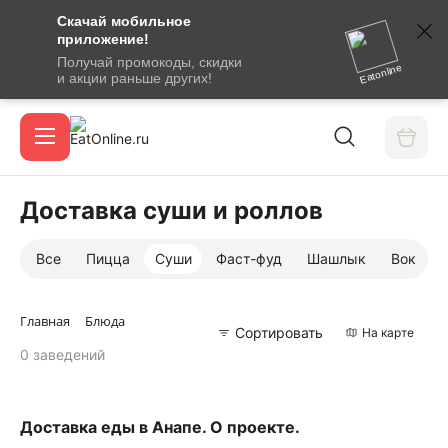
Скачай мобильное
номер
приложение!
SMS-
Получай промокоды, скидки
сообщение
Eatonline
и акции раньше других!
с
Акции
кодом
подтверждения
О сервисе
Доставка суши и роллов
Все
Пицца
Суши
Фаст-фуд
Шашлык
Вок
Откры
Вход / регистрация
Главная
Блюда
Сортировать
На карте
0 заведений
Доставка еды в Анапе. О проекте.