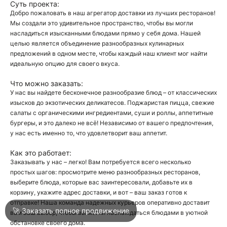
Суть проекта:
Добро пожаловать в наш агрегатор доставки из лучших ресторанов!
Мы создали это удивительное пространство, чтобы вы могли
О
насладиться изысканными блюдами прямо у себя дома. Нашей
целью является объединение разнообразных кулинарных
О
предложений в одном месте, чтобы каждый наш клиент мог найти
идеальную опцию для своего вкуса.
Что можно заказать:
У нас вы найдете бесконечное разнообразие блюд – от классических
изысков до экзотических деликатесов. Поджаристая пицца, свежие
салаты с органическими ингредиентами, суши и роллы, аппетитные
бургеры, и это далеко не всё! Независимо от вашего предпочтения,
Войти
у нас есть именно то, что удовлетворит ваш аппетит.
Как это работает:
Город
Москва
Заказывать у нас – легко! Вам потребуется всего несколько
простых шагов: просмотрите меню разнообразных ресторанов,
выберите блюда, которые вас заинтересовали, добавьте их в
корзину, укажите адрес доставки, и вот – ваш заказ готов к
Написать в техподдержку
отправке! Наша команда надежных курьеров оперативно доставит
🚀 Заказать полное продвижение
вам ваш выбор, чтобы вы могли наслаждаться блюдами в уютной
обстановке своего дома.