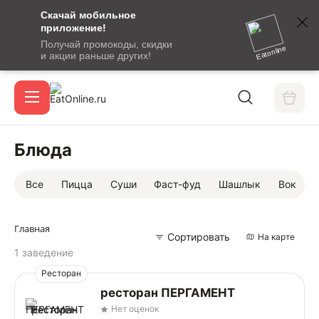
Скачай мобильное
номер
приложение!
SMS-
Получай промокоды, скидки
сообщение
Eatonline
и акции раньше других!
с
Акции
кодом
подтверждения
О сервисе
Блюда
Все
Пицца
Суши
Фаст-фуд
Шашлык
Вок
Откры
Вход / регистрация
Главная
Сортировать
На карте
1 заведение
Ресторан
ресторан ПЕРГАМЕНТ
Нет оценок