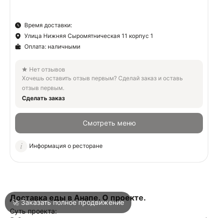
Время доставки:
О
Улица Нижняя Сыромятническая 11 корпус 1
Оплата: наличными
О
Нет отзывов
Хочешь оставить отзыв первым? Сделай заказ и оставь
отзыв первым.
Сделать заказ
Смотреть меню
Войти
Информация о ресторане
Город
Москва
Написать в техподдержку
Доставка еды в Анапе. О проекте.
🚀 Заказать полное продвижение
Суть проекта: