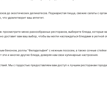
сков до экзотических деликатесов. Поджаристая пицца, свежие салаты с орга
о, что удовлетворит ваш аппетит.
ов: просмотрите меню разнообразных ресторанов, выберите блюда, которые вас
вно доставит вам ваш выбор, чтобы вы могли наслаждаться блюдами в уютной о
ым беконом, роллы "Филадельфия" с нежным лососем, а также сочные стейки с
 эти и многие другие блюда, доверяя нам свои кулинарные настроения.
ствий. Мы с гордостью предоставляем вам доступ к лучшим ресторанам города
ачай мобильное приложение!