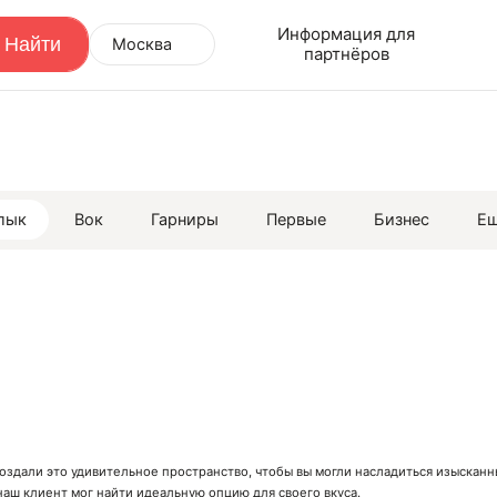
Информация для
Москва
партнёров
лык
Вок
Гарниры
Первые
Бизнес
Е
создали это удивительное пространство, чтобы вы могли насладиться изыска
аш клиент мог найти идеальную опцию для своего вкуса.