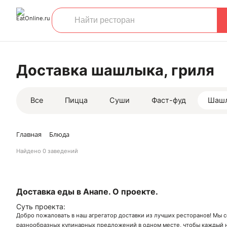
Доставка шашлыка, гриля
Все
Пицца
Суши
Фаст-фуд
Шаш
Главная
Блюда
Найдено
0 заведений
Доставка еды в Анапе. О проекте.
Суть проекта:
Добро пожаловать в наш агрегатор доставки из лучших ресторанов! Мы 
разнообразных кулинарных предложений в одном месте, чтобы каждый н