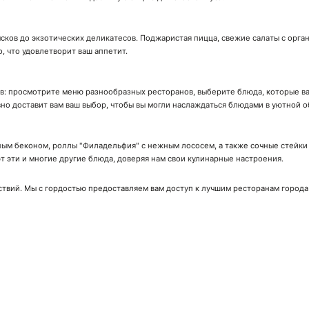
сков до экзотических деликатесов. Поджаристая пицца, свежие салаты с орга
о, что удовлетворит ваш аппетит.
ов: просмотрите меню разнообразных ресторанов, выберите блюда, которые вас
вно доставит вам ваш выбор, чтобы вы могли наслаждаться блюдами в уютной о
ым беконом, роллы "Филадельфия" с нежным лососем, а также сочные стейки с
 эти и многие другие блюда, доверяя нам свои кулинарные настроения.
ствий. Мы с гордостью предоставляем вам доступ к лучшим ресторанам города
ачай мобильное приложение!