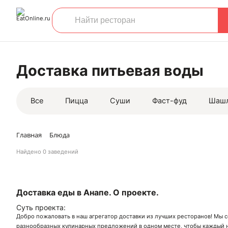
Доставка питьевая воды
Все
Пицца
Суши
Фаст-фуд
Шаш
Главная
Блюда
Найдено
0 заведений
Доставка еды в Анапе. О проекте.
Суть проекта:
Добро пожаловать в наш агрегатор доставки из лучших ресторанов! Мы 
разнообразных кулинарных предложений в одном месте, чтобы каждый н