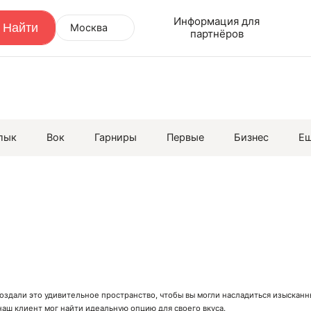
Информация для
Москва
партнёров
лык
Вок
Гарниры
Первые
Бизнес
Е
создали это удивительное пространство, чтобы вы могли насладиться изыска
аш клиент мог найти идеальную опцию для своего вкуса.