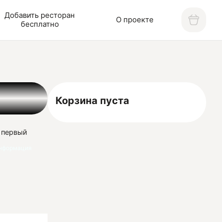
Добавить ресторан
О проекте
бесплатно
Корзина пуста
й первый
 пицца была
нформация
и коллег,
ра и
.
ут, ведь мы
цей. Как это