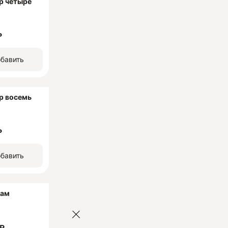
р четыре
е через 15
₽
ом 3-
бавить
одящие акции
р восемь
₽
бавить
нам
 ₽