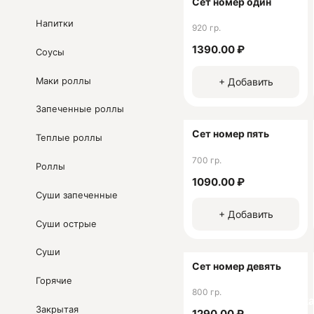
Сет номер один
возможно? Все просто!
Напитки
920 гр.
Для приготовления пиццы
1390.00 ₽
Соусы
минут аппетитное блюдо 
колесном скутере, минуя
Маки роллы
+ Добавить
Ознакомьтесь с нашим ме
Запеченные роллы
сделают покупку еще бол
Сет номер пять
Теплые роллы
Юридическая информац
700 гр.
Роллы
ИП Авакян А. А.
1090.00 ₽
ОГРНИП 316230100079
Суши запеченные
ИНН 010301643435
+ Добавить
Суши острые
Суши
Сет номер девять
Горячие
800 гр.
Ск
Закрытая
1290.00 ₽