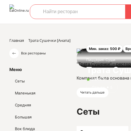
Главная
Трата Сушечки [Анапа]
Мин. заказ: 500 ₽
Вр
Все рестораны
Пиццерия-Суши
"Трата Сушечки" - ресто
Трата Су
Меню
Компания была основана в
5.0
из 5
Сеты
ресторан в п. Витязево 
Отзывы
5
рядом с домом. Придя к 
Читать дальше
Маленькая
перекусить, хорошенько 
Средняя
интерьер нашего рестора
Сеты
Большая
Но главное наше преимущ
хотим, чтобы наши клиен
Вок блюда