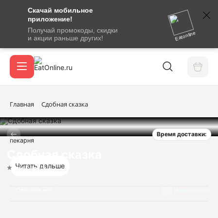
Скачай мобильное
номер
приложение!
SMS-
Получай промокоды, скидки
сообщение
Eatonline
и акции раньше других!
с
Акции
кодом
подтверждения
О сервисе
Главная
Сдобная сказка
Время доставки:
Откры
пекарня
Вход / регистрация
Сдобная сказка
Читать дальше
Нет оценок
Отзывов нет
Информация