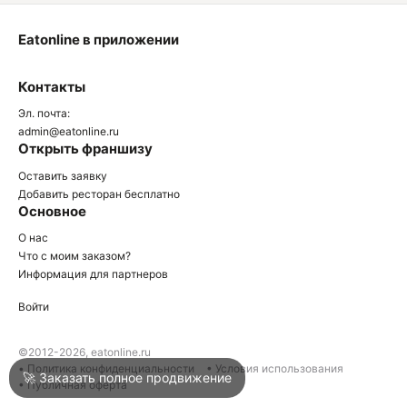
Eatonline в приложении
О
Контакты
О
Эл. почта:
admin@eatonline.ru
Открыть франшизу
Оставить заявку
Добавить ресторан бесплатно
Основное
Войти
О нас
Что с моим заказом?
Информация для партнеров
Город
Москва
Войти
Написать в техподдержку
©2012-2026, eatonline.ru
• Политика конфиденциальности
• Условия использования
🚀 Заказать полное продвижение
• Публичная оферта