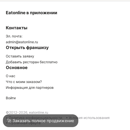
Eatonline в приложении
О
Контакты
О
Эл. почта:
admin@eatonline.ru
Открыть франшизу
Оставить заявку
Добавить ресторан бесплатно
Основное
Войти
О нас
Что с моим заказом?
Информация для партнеров
Город
Москва
Войти
Написать в техподдержку
©2012-2026, eatonline.ru
• Политика конфиденциальности
• Условия использования
🚀 Заказать полное продвижение
• Публичная оферта