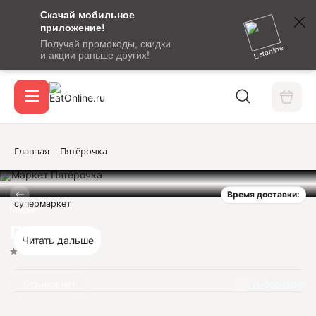
Скачай мобильное
номер
приложение!
SMS-
Получай промокоды, скидки
сообщение
Eatonline
и акции раньше других!
с
Акции
кодом
подтверждения
О сервисе
Главная
Пятёрочка
Время доставки:
Откры
супермаркет
Вход / регистрация
Маркет
Пятёрочка
Читать дальше
Нет оценок
Отзывов нет
Информация