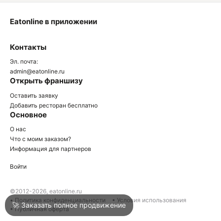
Eatonline в приложении
О
Контакты
О
Эл. почта:
admin@eatonline.ru
Открыть франшизу
Оставить заявку
Добавить ресторан бесплатно
Основное
Войти
О нас
Что с моим заказом?
Информация для партнеров
Город
Москва
Войти
Написать в техподдержку
©2012-2026, eatonline.ru
• Политика конфиденциальности
• Условия использования
🚀 Заказать полное продвижение
• Публичная оферта