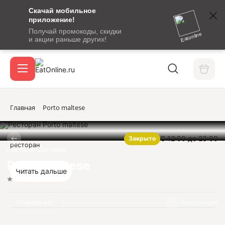
Скачай мобильное
номер
приложение!
SMS-
Получай промокоды, скидки
сообщение
Eatonline
и акции раньше других!
с
Акции
кодом
подтверждения
О сервисе
Главная
Porto maltese
С 12:00 до 23:00
Закрыто
Откры
ресторан
Вход / регистрация
Ресторан-Доставка
Porto maltese
Читать дальше
Нет оценок
Отзывов нет
Информация