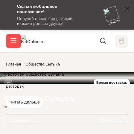
Скачай мобильное
номер
приложение!
SMS-
Получай промокоды, скидки
сообщение
Eatonline
и акции раньше других!
с
Акции
кодом
подтверждения
О сервисе
Главная
Общество Сытыхъ
Время доставки:
Откры
ресторан
Вход / регистрация
Ресторан
Общество Сытыхъ
Читать дальше
Нет оценок
Отзывов нет
Информация