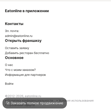
Eatonline в приложении
О
Контакты
О
Эл. почта:
admin@eatonline.ru
Открыть франшизу
Оставить заявку
Добавить ресторан бесплатно
Основное
Войти
О нас
Что с моим заказом?
Информация для партнеров
Город
Москва
Войти
Написать в техподдержку
©2012-2026, eatonline.ru
• Политика конфиденциальности
• Условия использования
🚀 Заказать полное продвижение
• Публичная оферта