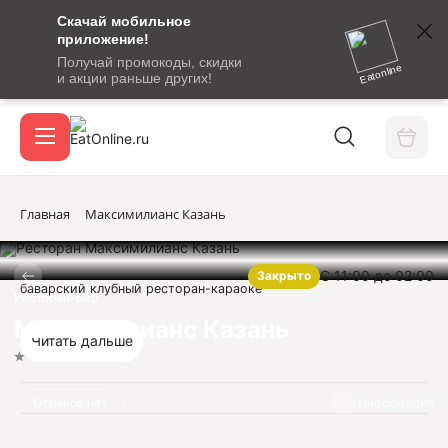
Скачай мобильное
номер
приложение!
SMS-
Получай промокоды, скидки
сообщение
Eatonline
и акции раньше других!
с
Акции
кодом
подтверждения
О сервисе
Главная
Максимилианс Казань
С 11:00 до 02:00
Закрыто
Откры
баварский клубный ресторан-караоке
Вход / регистрация
Ресторан-Бар
Максимилианс Казань
Читать дальше
Нет оценок
Отзывов нет
Информация