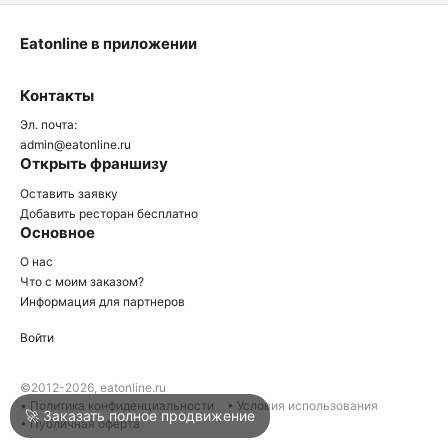
Eatonline в приложении
О
Контакты
О
Эл. почта:
admin@eatonline.ru
Открыть франшизу
Оставить заявку
Добавить ресторан бесплатно
Основное
Войти
О нас
Что с моим заказом?
Информация для партнеров
Город
Москва
Войти
Написать в техподдержку
©2012-2026, eatonline.ru
• Политика конфиденциальности
• Условия использования
🚀 Заказать полное продвижение
• Публичная оферта