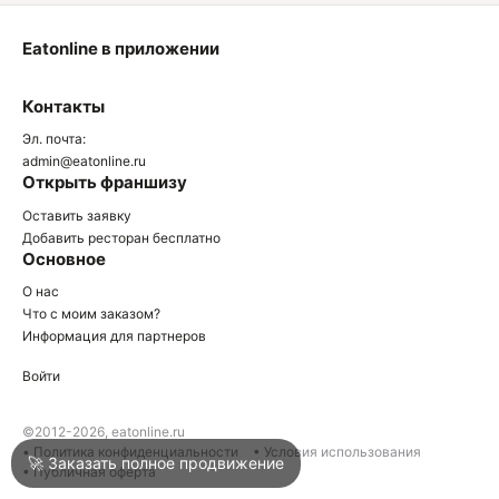
Eatonline в приложении
О
Контакты
О
Эл. почта:
admin@eatonline.ru
Открыть франшизу
Оставить заявку
Добавить ресторан бесплатно
Основное
Войти
О нас
Что с моим заказом?
Информация для партнеров
Город
Москва
Войти
Написать в техподдержку
©2012-2026, eatonline.ru
• Политика конфиденциальности
• Условия использования
🚀 Заказать полное продвижение
• Публичная оферта