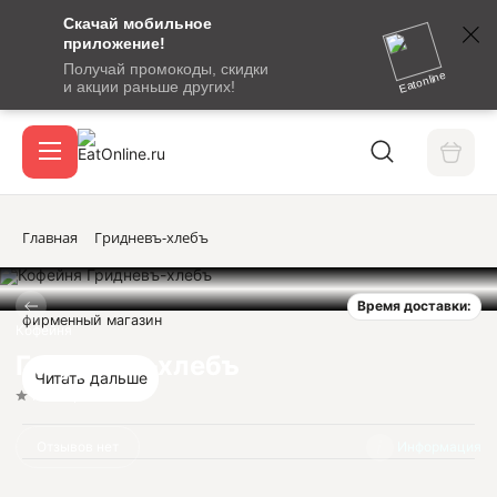
Скачай мобильное
номер
приложение!
SMS-
Получай промокоды, скидки
сообщение
Eatonline
и акции раньше других!
с
Акции
кодом
подтверждения
О сервисе
Главная
Гридневъ-хлебъ
Время доставки:
Откры
фирменный магазин
Вход / регистрация
Кофейня
Гридневъ-хлебъ
Читать дальше
Нет оценок
Отзывов нет
Информация