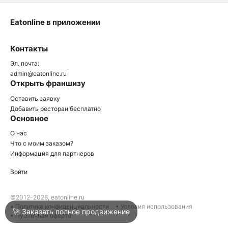
Eatonline в приложении
О
Контакты
О
Эл. почта:
admin@eatonline.ru
Открыть франшизу
Оставить заявку
Добавить ресторан бесплатно
Основное
Войти
О нас
Что с моим заказом?
Информация для партнеров
Город
Москва
Войти
Написать в техподдержку
©2012-2026, eatonline.ru
• Политика конфиденциальности
• Условия использования
🚀 Заказать полное продвижение
• Публичная оферта