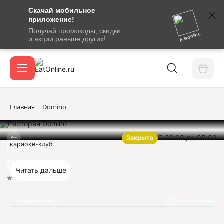
Скачай мобильное
номер
приложение!
SMS-
Получай промокоды, скидки
сообщение
Eatonline
и акции раньше других!
с
Акции
кодом
подтверждения
О сервисе
Главная
Domino
С 20:00 до 05:00
Закрыто
Откры
караоке-клуб
Вход / регистрация
Ресторан
Domino
Читать дальше
Нет оценок
Отзывов нет
Информация