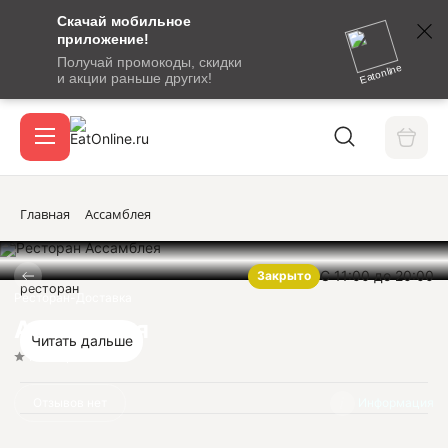
Скачай мобильное
номер
приложение!
SMS-
Получай промокоды, скидки
сообщение
Eatonline
и акции раньше других!
с
Акции
кодом
подтверждения
О сервисе
Главная
Ассамблея
С 11:00 до 20:00
Закрыто
Откры
ресторан
Вход / регистрация
Ресторан-Доставка
Ассамблея
Читать дальше
Нет оценок
Отзывов нет
Информация