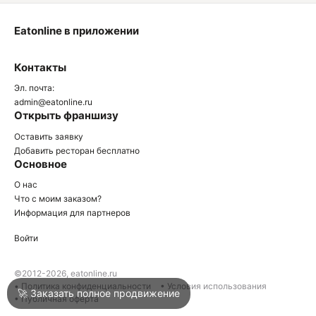
Eatonline в приложении
О
Контакты
О
Эл. почта:
admin@eatonline.ru
Открыть франшизу
Оставить заявку
Добавить ресторан бесплатно
Основное
Войти
О нас
Что с моим заказом?
Информация для партнеров
Город
Москва
Войти
Написать в техподдержку
©2012-2026, eatonline.ru
• Политика конфиденциальности
• Условия использования
🚀 Заказать полное продвижение
• Публичная оферта